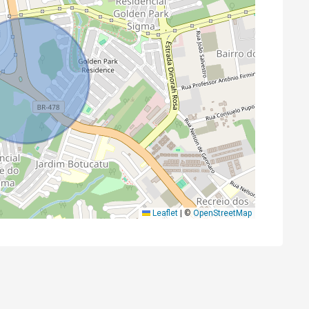
Leaflet
|
©
OpenStreetMap