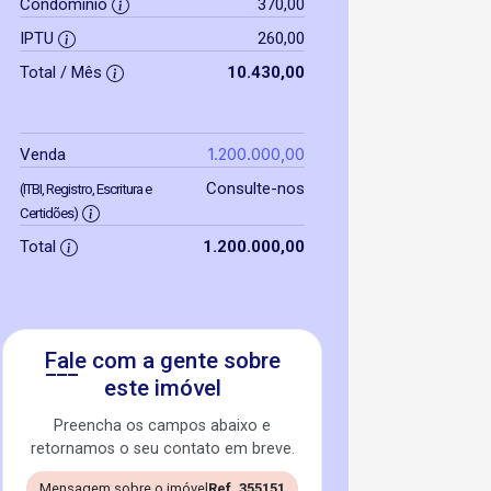
Condomínio
370,00
IPTU
260,00
Total / Mês
10.430,00
1.200.000,00
Venda
Consulte-nos
(ITBI, Registro, Escritura e
Certidões)
Total
1.200.000,00
Fale com a gente sobre
este imóvel
Preencha os campos abaixo e
retornamos o seu contato em breve.
Mensagem sobre o imóvel
Ref. 355151