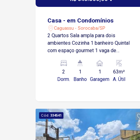
Casa - em Condomínios
Caguassu - Sorocaba/SP
2 Quartos Sala ampla para dois
ambientes Cozinha 1 banheiro Quintal
com espaço gourmet 1 vaga de
garagem descoberta O condomínio
oferece: Piscina Espaço gourmet
2
1
1
63m²
Portaria Localização privilegiada: Fácil
Dorm.
Banho
Garagem
A. Útil
acesso à Av. Ipanema, próximo a
supermercados, diversos comércios e
ao Rede Bom Lugar.
Cód.
334541