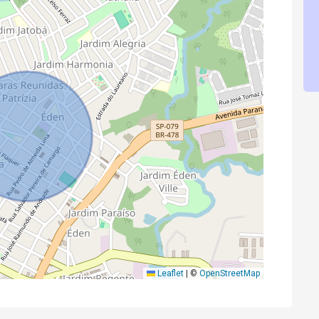
Leaflet
|
©
OpenStreetMap