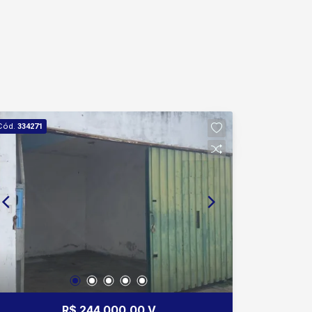
Cód.
334271
R$ 244.000,00 V