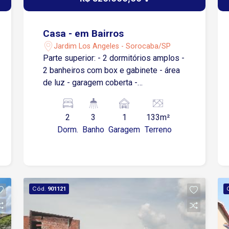
Casa - em Bairros
Jardim Los Angeles - Sorocaba/SP
Parte superior: - 2 dormitórios amplos -
2 banheiros com box e gabinete - área
de luz - garagem coberta -
churrasqueira Parte inferior: - Cozinha
ampla. - Lavanderia - Banheiro com box
2
3
1
133m²
- Dispensa - Quintal.
Dorm.
Banho
Garagem
Terreno
Cód.
901121