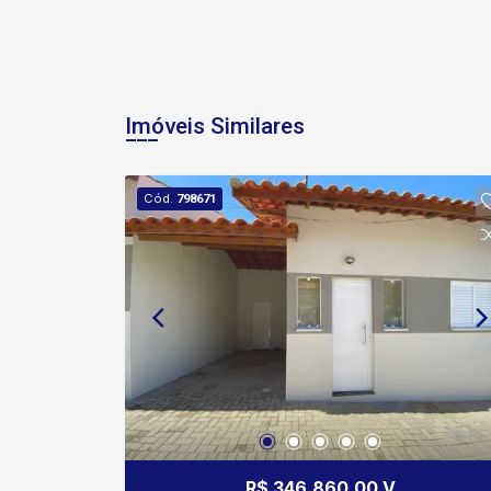
Imóveis Similares
Cód.
798671
R$ 346.860,00 V