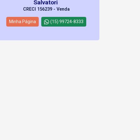
Salvatori
CRECI 156239 - Venda
Minha Página
(15) 99724-8333