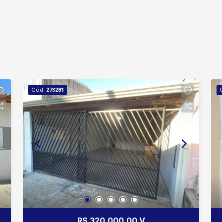
Cód.
273281
R$ 320.000,00 V