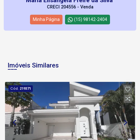
Maria Elisangela Freire da Silva
CRECI 204556 - Venda
Minha Página
(15) 98142-2404
Imóveis Similares
Cód.
219371