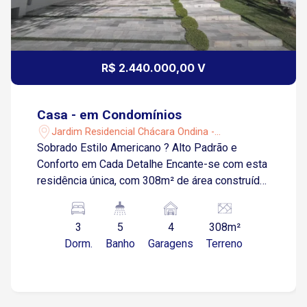
R$ 2.440.000,00 V
Casa - em Condomínios
Jardim Residencial Chácara Ondina -
Sorocaba/SP
Sobrado Estilo Americano ? Alto Padrão e
Conforto em Cada Detalhe Encante-se com esta
residência única, com 308m² de área construída
e 324m² de terreno, inspirada no estilo
Americano , que une elegância, funcionalidade e
3
5
4
308m²
tecnologia em um só lugar. São 3 suítes, sendo
Dorm.
Banho
Garagens
Terreno
uma no pavimento térreo ? ideal para
acessibilidade e praticidade. A suíte master
impressiona com walking closet e uma banheira
que proporciona momentos de relaxamento