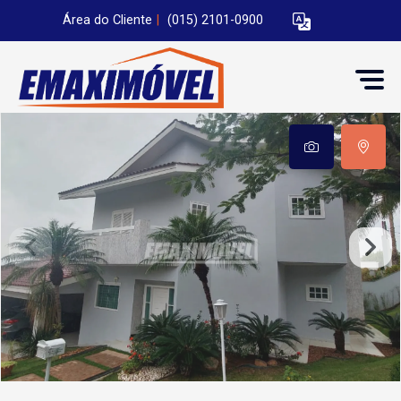
Área do Cliente
|
(015) 2101-0900