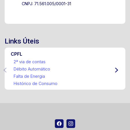
CNPJ: 71.561.005/0001-31
busca conforto, tecnologia, elegância e
praticidade em um só imóvel. Agende sua visita
e surpreenda-se com cada detalhe!
Links Úteis
CPFL
2ª via de contas
Débito Automático
Falta de Energia
Histórico de Consumo