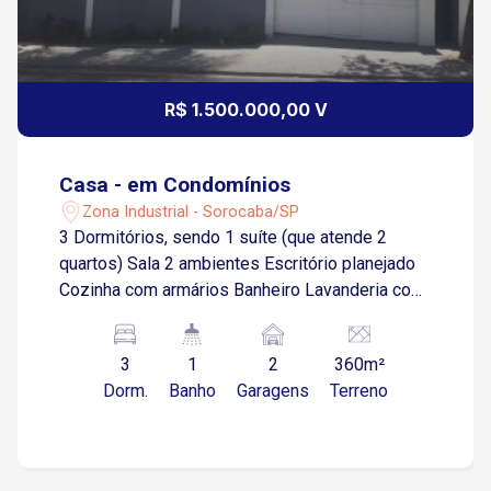
R$ 1.500.000,00 V
Casa - em Condomínios
Zona Industrial - Sorocaba/SP
3 Dormitórios, sendo 1 suíte (que atende 2
quartos) Sala 2 ambientes Escritório planejado
Cozinha com armários Banheiro Lavanderia com
armários 2 Vagas de garagem cobertas Piscina
aquecida * Todos os dormitórios com porta
3
1
2
360m²
balcão com saída para um corredor! Estuda
Dorm.
Banho
Garagens
Terreno
permuta por apartamento de menor valor!