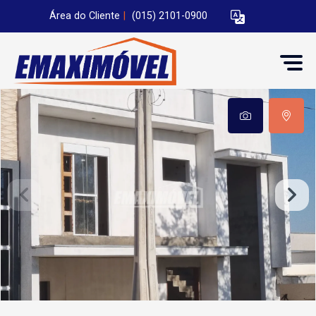
Área do Cliente
|
(015) 2101-0900