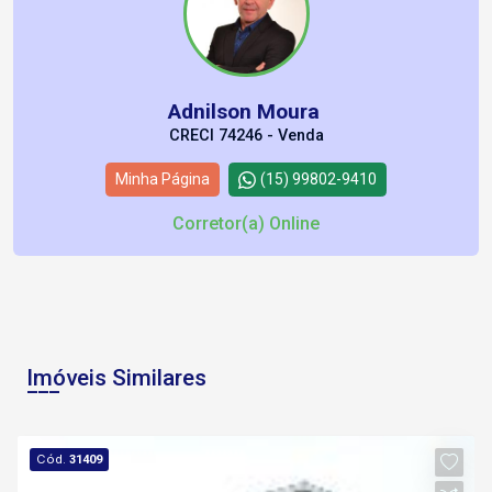
Adnilson Moura
CRECI 74246 - Venda
Minha Página
(15) 99802-9410
Corretor(a) Online
Imóveis Similares
Cód.
31409