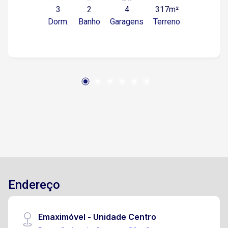
3
2
4
317m²
(Piso Porcelanato) Banheiro Social (Piso
Dorm.
Banho
Garagens
Terreno
Porcelanato) Lavabo (Piso Porcelanato) Cozinha
(Com Azulejo, Armários,Piso Porcelanato) Área
de Serviço (Armários, Despensa, Piso
Porcelanato) Banheiro Esterno (Piso
Porcelanato) Churrasqueira Espaço Gourmet
Piscina Aquecedor Solar 4 Vagas ma Garagem
(Sendo 2 Cobertas) Acabamento Fino Estuda
Terreno em Condomínio (500 m²), Apartamento
(220 mil) Imóvel possui Habite-se
Endereço
Emaximóvel - Unidade Centro