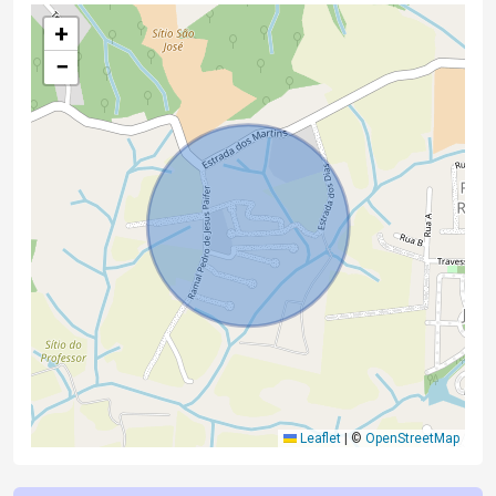
+
−
Leaflet
|
©
OpenStreetMap