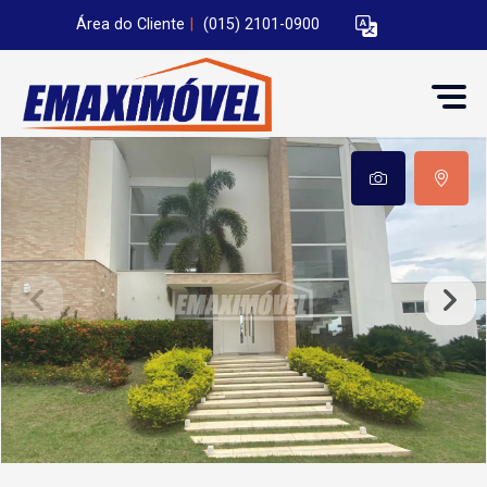
Área do Cliente
|
(015) 2101-0900