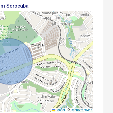
 em Sorocaba
Leaflet
|
©
OpenStreetMap