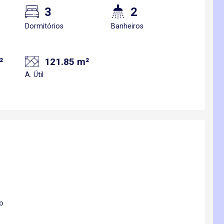
3
2
Dormitórios
Banheiros
²
121.85 m²
A. Útil
to