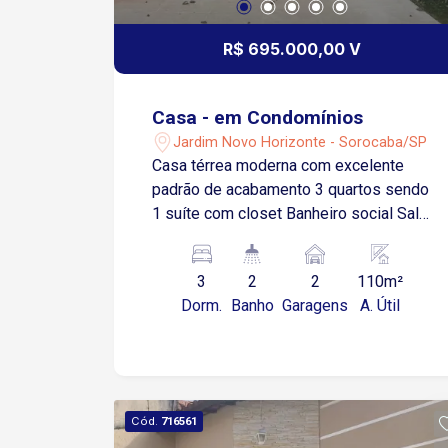
R$ 695.000,00 V
Casa - em Condomínios
Jardim Novo Horizonte - Sorocaba/SP
Casa térrea moderna com excelente
padrão de acabamento 3 quartos sendo
1 suíte com closet Banheiro social Sala
de estar e jantar Cozinha integrada à
área gourmet Piscina com hidro 2
3
2
2
110m²
vagas de garagem cobertas
Dorm.
Banho
Garagens
A. Útil
Pergolados que valorizam o projeto
arquitetônico Esquadrias em alumínio
Pisos em porcelanato Infraestrutura
preparada para ar-condicionado Móveis
planejados Localizada no Residencial
Cód.
716561
Jardim em região estratégica de