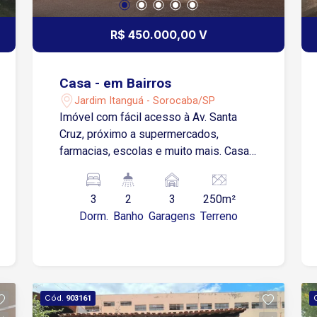
R$ 450.000,00 V
Casa - em Bairros
Jardim Itanguá - Sorocaba/SP
Imóvel com fácil acesso à Av. Santa
Cruz, próximo a supermercados,
farmacias, escolas e muito mais. Casa
possui sala, cozinha, 3 dormitórios, 2
banheiros, lavanderia, quintal com
3
2
3
250m²
churrasqueira, garagem coberta para 1
Dorm.
Banho
Garagens
Terreno
carro e descoberta para 2 carros.
Cód.
903161