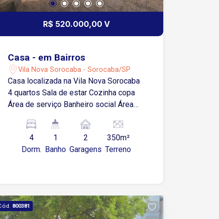
R$ 520.000,00 V
Casa - em Bairros
Vila Nova Sorocaba - Sorocaba/SP
Casa localizada na Vila Nova Sorocaba
4 quartos Sala de estar Cozinha copa
Área de serviço Banheiro social Área
gourmet com churrasqueira 2 vagas de
garagem cobertas
4
1
2
350m²
Dorm.
Banho
Garagens
Terreno
Cód.
800381