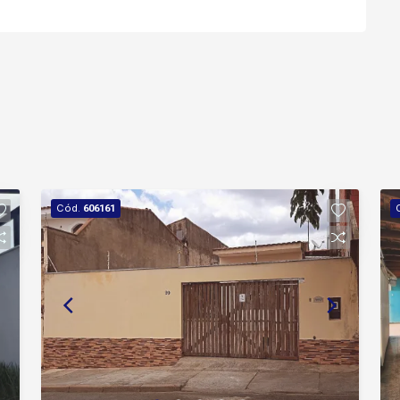
Cód.
606161