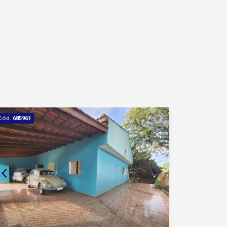
Cód.
685961