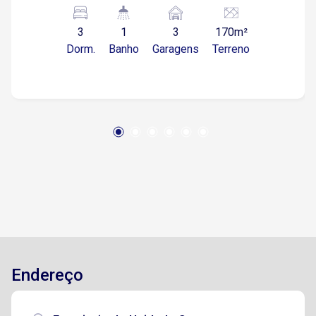
Dormitórios e sala com piso porcelanato!
3
1
3
170m²
Dorm.
Banho
Garagens
Terreno
Endereço