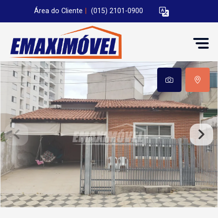
Área do Cliente
|
(015) 2101-0900