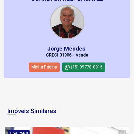
Jorge Mendes
CRECI 31906 - Venda
Minha Página
(15) 99778-0915
Imóveis Similares
Cód.
76463