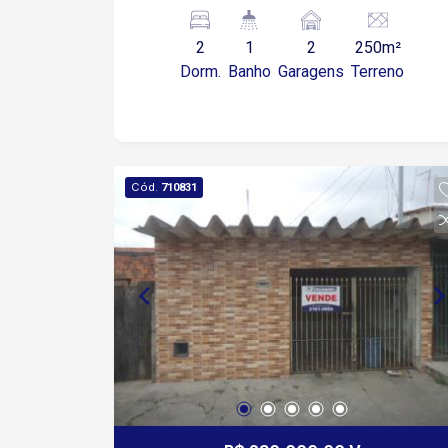
Lavanderia 2 vagas cobertas Possui
uma casa com entrada independente
2
1
2
250m²
com 1 dormitório, cozinha e banheiro,
Dorm.
Banho
Garagens
Terreno
lavanderia e quintal.
Cód.
710831