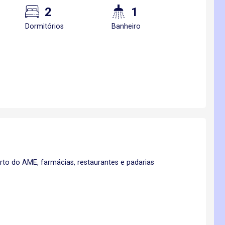
2
1
Dormitórios
Banheiro
erto do AME, farmácias, restaurantes e padarias