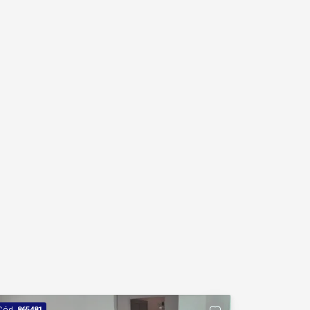
Cód.
865481