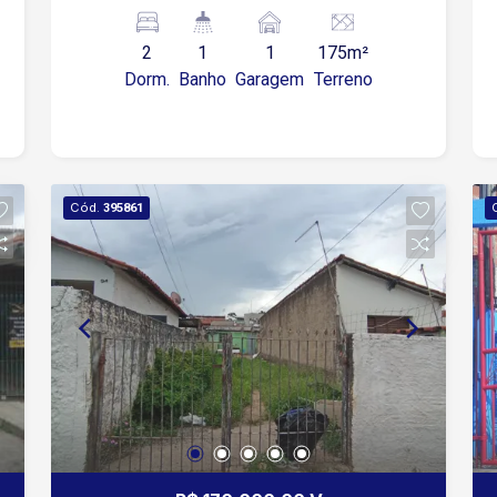
2
1
1
175m²
Dorm.
Banho
Garagem
Terreno
Cód.
395861