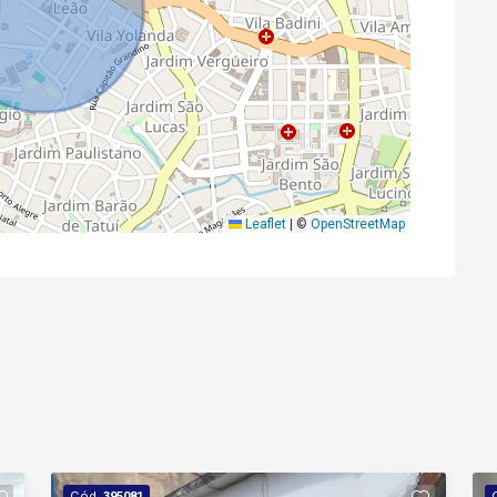
Leaflet
|
©
OpenStreetMap
Cód.
395081