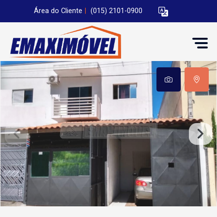
Área do Cliente
|
(015) 2101-0900