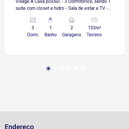
Village A Casa possuí: - 3 Dormitórios, sendo 1
suíte com closet e hidro - Sala de estar e TV -
Cozinha - 2 Vagas de Garagem cobertas - Pé
direito de 6 metros - Preparação para ar
3
1
2
153m²
condicionado - Pedras e Mármores Premium -
Dorm.
Banho
Garagens
Terreno
Acabamentos em porcelanatos O condomínio
conta com área gourmet, churrasqueira,
piscina,salão de festas,quadra,playground.
Endereço