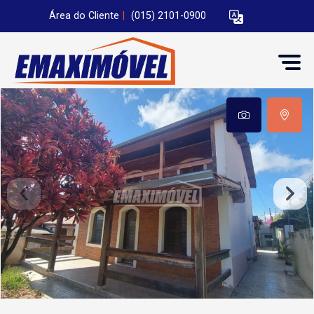
Área do Cliente
|
(015) 2101-0900