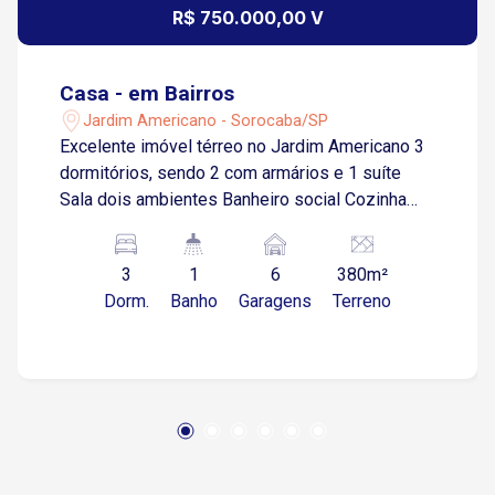
R$ 750.000,00 V
Casa - em Bairros
Jardim Americano - Sorocaba/SP
Excelente imóvel térreo no Jardim Americano 3
dormitórios, sendo 2 com armários e 1 suíte
Sala dois ambientes Banheiro social Cozinha
com armários modulados Dormitórios de
empregados com WC Quintal amplo Área de
3
1
6
380m²
serviço com armários Área gourmet com
Dorm.
Banho
Garagens
Terreno
churrasqueira Piscina