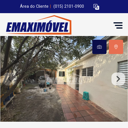
Área do Cliente
|
(015) 2101-0900