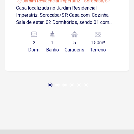
Jardim Residencial Imperatriz - Sorocaba/SP
Casa localizada no Jardim Residencial
Imperatriz, Sorocaba/SP. Casa com: Cozinha;
Sala de estar; 02 Dormitórios, sendo 01 com
sacada; 02 Banheiros social; Área de serviço; 05
Vagas de garagem descobertas; Próximo a
2
1
5
150m²
creche, escolas, conveniências e super
Dorm.
Banho
Garagens
Terreno
mercados.