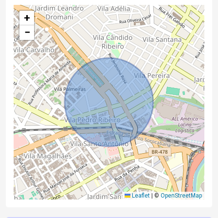
+
−
Leaflet
|
©
OpenStreetMap