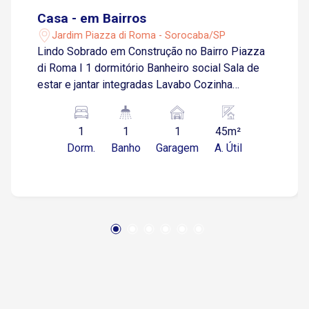
Casa - em Bairros
Jardim Piazza di Roma - Sorocaba/SP
Lindo Sobrado em Construção no Bairro Piazza
di Roma I 1 dormitório Banheiro social Sala de
estar e jantar integradas Lavabo Cozinha
independente Quintal com espaço gourmet
(churrasqueira, pia e área de serviço) 1 vaga de
1
1
1
45m²
garagem Área construída: 45 m² Excelente
Dorm.
Banho
Garagem
A. Útil
localização: próximo a supermercados, escolas,
creches, restaurantes, padarias, posto de saúde,
postos de combustíveis e transporte público.
Com fácil acesso às Avenidas Dr. Américo
Figueiredo, Santa Cruz, Flávio Fazano, Elias
Maluf e à Rodovia Raposo Tavares. Agende já
sua visita e aproveite essa oportunidade!