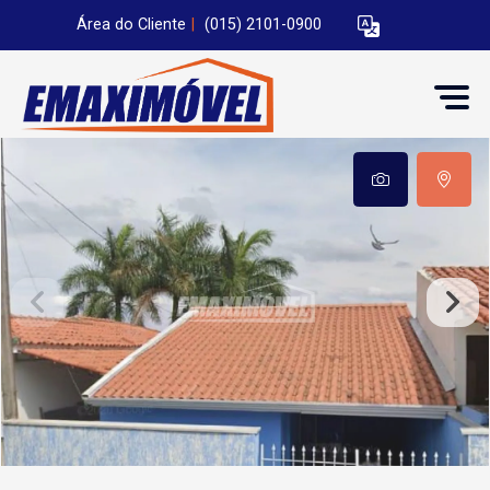
Área do Cliente
|
(015) 2101-0900