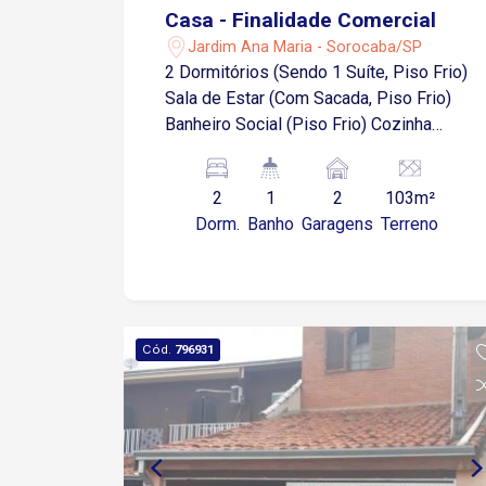
Casa - Finalidade Comercial
Jardim Ana Maria - Sorocaba/SP
2 Dormitórios (Sendo 1 Suíte, Piso Frio)
Sala de Estar (Com Sacada, Piso Frio)
Banheiro Social (Piso Frio) Cozinha
(Piso Frio) Área de Serviço (Piso Frio)
Salão com 31,5 m² 2 Vagas Cobertas na
2
1
2
103m²
Garagem
Dorm.
Banho
Garagens
Terreno
Cód.
796931