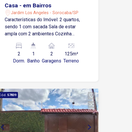
Casa - em Bairros
Jardim Los Angeles - Sorocaba/SP
Características do Imóvel: 2 quartos,
sendo 1 com sacada Sala de estar
ampla com 2 ambientes Cozinha
espaçosa Banheiro social Área de
serviço coberta 2 vagas de garagem
2
1
2
125m²
cobertas Localização: Fácil acesso à
Dorm.
Banho
Garagens
Terreno
Av. Itavuvu e Av. Ipanema Próximo ao
Tauste, farmácias, mercados, padarias
e demais comércios locais Região
tranquila e de grande valorização
Cód.
57839