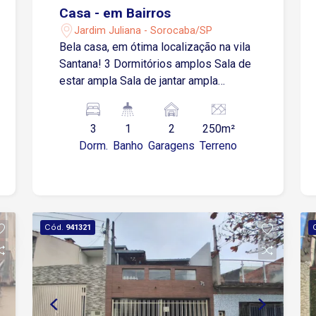
Casa - em Bairros
Jardim Juliana - Sorocaba/SP
Bela casa, em ótima localização na vila
Santana! 3 Dormitórios amplos Sala de
estar ampla Sala de jantar ampla
Cozinha Banheiro social Lavanderia
Corredores laterais 2 Banheiros "de
3
1
2
250m²
serviço" 2 Vagas de garagem cobertas
Dorm.
Banho
Garagens
Terreno
* Piso novo em porcelanato!
Cód.
941321