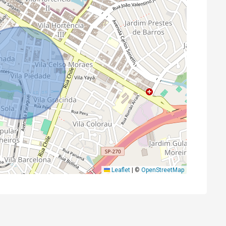
Leaflet
|
©
OpenStreetMap