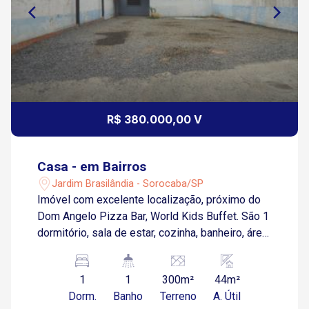
R$ 380.000,00 V
Casa - em Bairros
Jardim Brasilândia - Sorocaba/SP
Imóvel com excelente localização, próximo do
Dom Angelo Pizza Bar, World Kids Buffet. São 1
dormitório, sala de estar, cozinha, banheiro, área
de serviço e quintal. LOTEAMENTO: JARDIM
BRASILANDIA TESTADA PRINCIPAL: 10,000000
1
1
300m²
44m²
m ÁREA TERRITORIAL: 300,000000 m2 ÁREA
Dorm.
Banho
Terreno
A. Útil
CONSTRUÍDA ATUAL: 44,250000 m2 Medidas