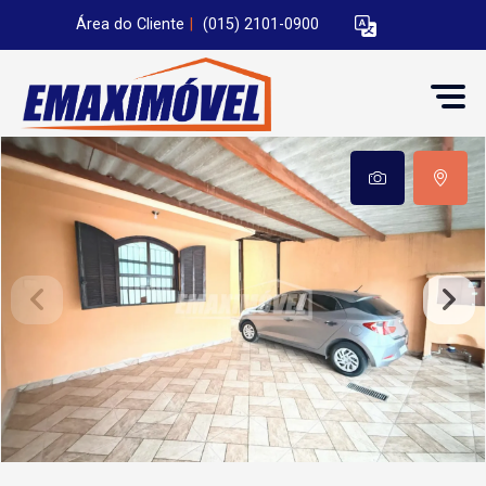
Área do Cliente
|
(015) 2101-0900