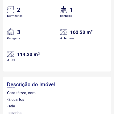
2
1
Dormitórios
Banheiro
3
162.50 m²
Garagens
A. Terreno
114.20 m²
A. Útil
Descrição do Imóvel
Casa térrea, com:
-2 quartos
-sala
-cozinha