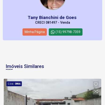
Tany Bianchini de Goes
CRECI 081497 - Venda
Minha Página
(15) 99798-7359
Imóveis Similares
Cód.
0866