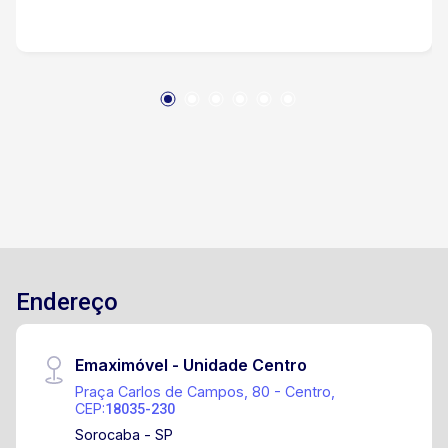
aproximadas Dormitório - 3,56 x 3,10 Sala - 3,03
x 3,56 Cozinha - 3,15 x 3,54 Banheiro - 2,08 x
1,54 Área de serviço - 3,55 x 7,80 Quintal - 9,70
x 23,50
Endereço
Emaximóvel - Unidade Centro
Praça Carlos de Campos, 80 - Centro,
CEP:
18035-230
Sorocaba - SP