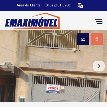
Área do Cliente
|
(015) 2101-0900