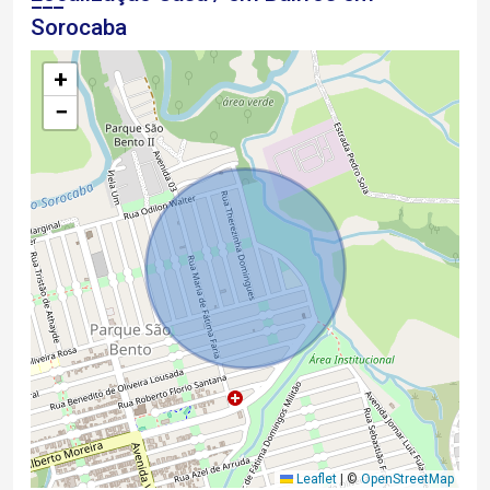
Sorocaba
+
−
Leaflet
|
©
OpenStreetMap