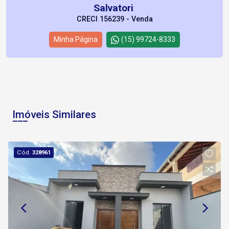
Salvatori
CRECI 156239 - Venda
Minha Página
(15) 99724-8333
Imóveis Similares
Cód.
328961