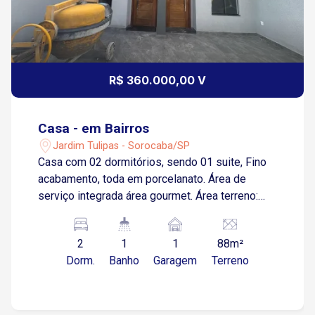
R$ 360.000,00 V
Casa - em Bairros
Jardim Tulipas - Sorocaba/SP
Casa com 02 dormitórios, sendo 01 suite, Fino
acabamento, toda em porcelanato. Área de
serviço integrada área gourmet. Área terreno:
87,50 m² Área construída: 60 m² Vaga para 01
garagem Faltando apenas alguns detalhes.
2
1
1
88m²
Lembrando que essas casas são gemeas,
Dorm.
Banho
Garagem
Terreno
geminadas apenas no projeto, elas são
individuais, duas paredes separando.