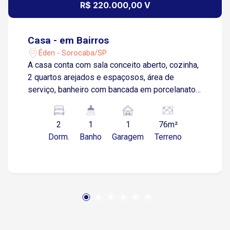
R$ 220.000,00 V
Casa - em Bairros
Éden - Sorocaba/SP
A casa conta com sala conceito aberto, cozinha,
2 quartos arejados e espaçosos, área de
serviço, banheiro com bancada em porcelanato
e box blindex e 1 vaga de garagem descoberta
com portão basculante com motor. Acabamento
2
1
1
76m²
de primeira linha. Localizada com fácil acesso a
Dorm.
Banho
Garagem
Terreno
Avenida Victor Andrew e Avenida
Independência, à poucos minutos da Rodovia
Castelo Branco, região com toda infraestrutura
de comércios, próximo de escolas, mercados,
farmácias e muito mais. Agende já sua visita!