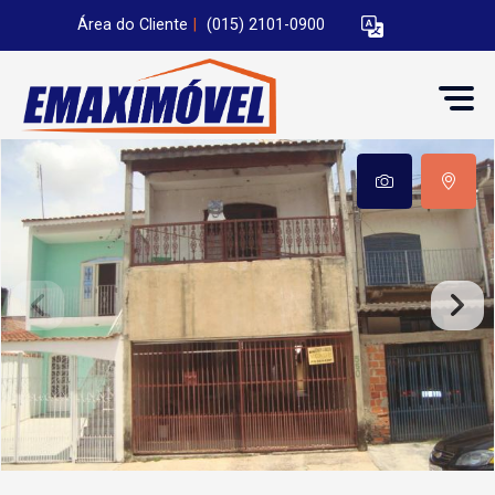
Área do Cliente
|
(015) 2101-0900