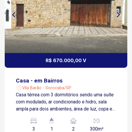
R$ 670.000,00 V
Casa - em Bairros
Vila Barão - Sorocaba/SP
Casa térrea com 3 dormitórios sendo uma suíte
com modulado, ar condicionado e hidro, sala
ampla para dois ambientes, área de luz, copa e
cozinha, banheiro social, quintal espaçoso,
quartinho com banheiro, espaço gourmet, área
3
1
2
300m²
de serviço coberta, 2 vagas de garagem sendo