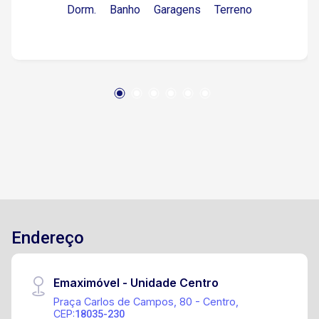
Dorm.
Banho
Garagens
Terreno
uma coberta. Terreno 300m², Área construída
201,22m². O imóvel fica em excelente
localização próximo ao Shopping Sorocaba,
Faculdade Dom Aguirre, perto de supermercado
a 5 minutos do centro.
Endereço
Emaximóvel - Unidade Centro
Praça Carlos de Campos, 80 - Centro,
CEP:
18035-230