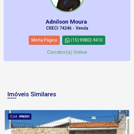
Adnilson Moura
CRECI 74246 - Venda
Minha Página
(15) 99802-9410
Corretor(a) Online
Imóveis Similares
Cód.
496361