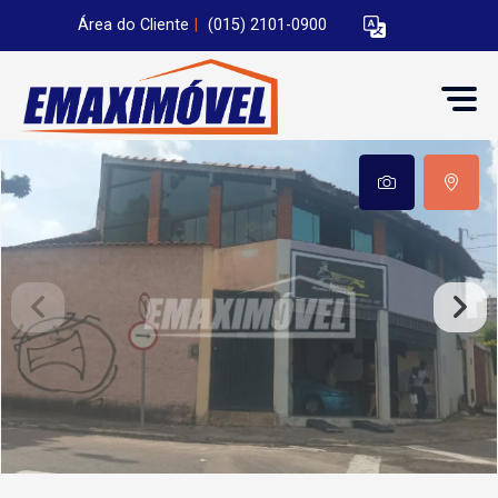
Área do Cliente
|
(015) 2101-0900