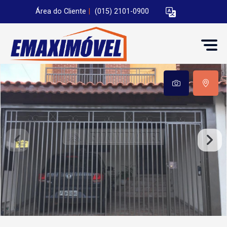
Área do Cliente
|
(015) 2101-0900