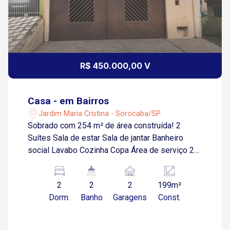
R$ 450.000,00 V
Casa - em Bairros
Jardim Maria Cristina - Sorocaba/SP
Sobrado com 254 m² de área construída! 2
Suítes Sala de estar Sala de jantar Banheiro
social Lavabo Cozinha Copa Área de serviço 2
Vagas de garagem cobertas * Corrimão em
vidro blindez em todas as escadas! Estuda
2
2
2
199m²
permuta por terreno em condomínio ou
Dorm.
Banho
Garagens
Const.
apartamento como parte do pagamento!