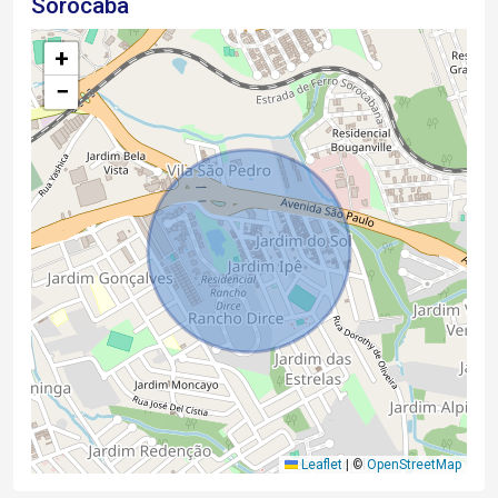
Sorocaba
+
−
Leaflet
|
©
OpenStreetMap