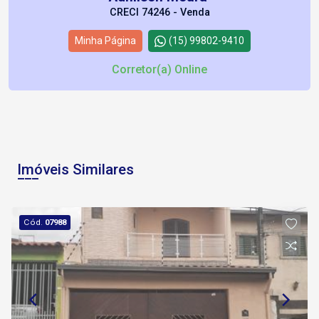
CRECI 74246 - Venda
Minha Página
(15) 99802-9410
Corretor(a) Online
Imóveis Similares
Cód.
07988