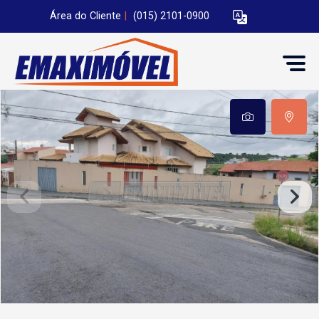
Área do Cliente
|
(015) 2101-0900