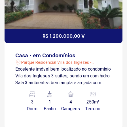
R$ 1.290.000,00 V
Casa - em Condomínios
Parque Residencial Villa dos Inglezes -
Sorocaba/SP
Excelente imóvel bem localizado no condomínio
Vila dos Ingleses 3 suítes, sendo um com hidro
Sala 3 ambientes bem ampla e arejada com
varanda Área de luz Cozinha Banheiro social
com box blindex Quintal com espaço gourmet
3
1
4
250m²
despensa, lavabo 4 vagas de garagem, sendo 2
Dorm.
Banho
Garagens
Terreno
cobertas Possui aquecimento solar