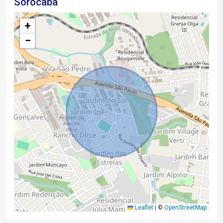
Sorocaba
+
−
Leaflet
|
©
OpenStreetMap