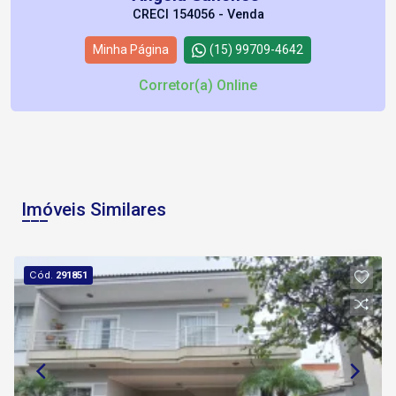
CRECI 154056 - Venda
Minha Página
(15) 99709-4642
Corretor(a) Online
Imóveis Similares
Cód.
291851