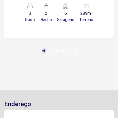
Garagem para 6 carros, sendo 2 vagas cobertas
Imóvel com excelente espaço externo, ideal
3
2
6
289m²
para famílias que precisam de ampla área de
Dorm.
Banho
Garagens
Terreno
garagem. Localização Situado em bairro
tradicional e bem localizado de Sorocaba
Aproximadamente 5 minutos da Avenida General
Carneiro, importante via comercial Cerca de 6
minutos da Avenida Dom Aguirre, facilitando o
acesso ao Centro Em torno de 8 minutos do
Centro de Sorocaba Aproximadamente 12
minutos da Rodovia Raposo Tavares Região
com supermercados, escolas, farmácias e
ampla variedade de comércios e serviços Ótima
opção para quem busca espaço, praticidade e
fácil acesso às principais vias da cidade.
Agende sua visita!
Endereço