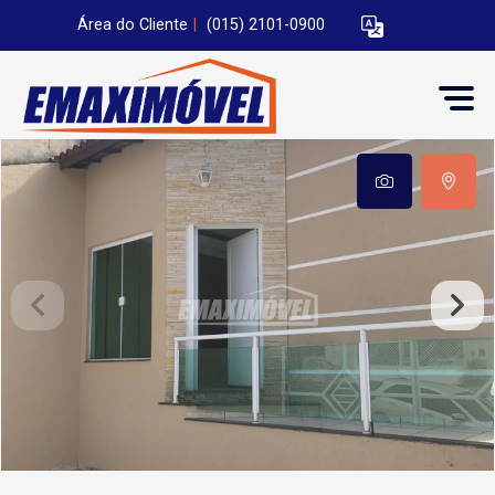
Área do Cliente
|
(015) 2101-0900