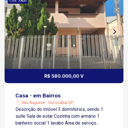
Cód.
77531
R$ 580.000,00 V
Casa - em Bairros
Vila Augusta - Sorocaba/SP
Descrição do Imóvel 3 dormitórios, sendo 1
suíte Sala de estar Cozinha com armário 1
banheiro social 1 lavabo Área de serviço