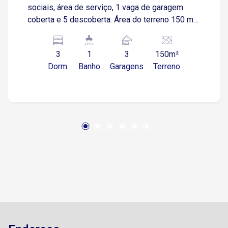
sociais, área de serviço, 1 vaga de garagem
coberta e 5 descoberta. Área do terreno 150 m²
Área construída 130 m² Imóvel localizado na
região do Éden
3
1
3
150m²
Dorm.
Banho
Garagens
Terreno