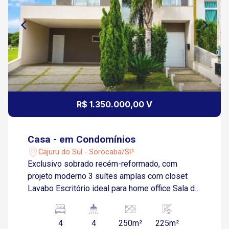
R$ 1.350.000,00 V
Casa - em Condomínios
Cajuru do Sul - Sorocaba/SP
Exclusivo sobrado recém-reformado, com
projeto moderno 3 suítes amplas com closet
Lavabo Escritório ideal para home office Sala de
TV reservada Quarto térreo para hóspedes ou
despensa sala de estar integrada à sala de
4
4
250m²
225m²
jantar Cozinha com móveis planejados sob