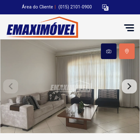
Área do Cliente
|
(015) 2101-0900