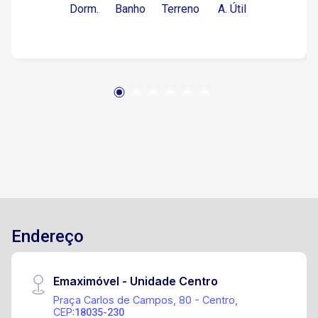
Dorm.
Banho
Terreno
A. Útil
medida Lavanderia planejada Área gourmet
Piscina aquecida medindo 6,00 x 2,50 m Ar-
condicionado tipo Split instalado nas suítes,
escritório e sala de TV Sistema de energia
fotovoltaica com geração média de 650
kW/mês Sistema de aquecimento solar com
água pressurizada O Condomínio Campos do
Conde possui localização estratégica, com fácil
acesso ao Km 80 da Rodovia Castelo Branco O
condomínio oferece estrutura completa de lazer
e segurança Quadra poliesportiva Quadra de
areia para vôlei e beach tênis Campo de futebol
society Quadra de tênis Salão de festas
Endereço
Quiosque para eventos Brinquedoteca Portaria e
segurança
Emaximóvel - Unidade Centro
Praça Carlos de Campos, 80 - Centro,
CEP:
18035-230