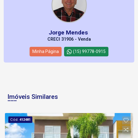
Jorge Mendes
CRECI 31906 - Venda
Minha Página
(15) 99778-0915
Imóveis Similares
Cód.
412481