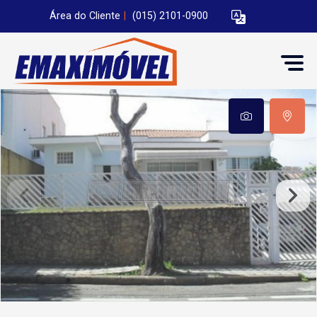
Área do Cliente
|
(015) 2101-0900