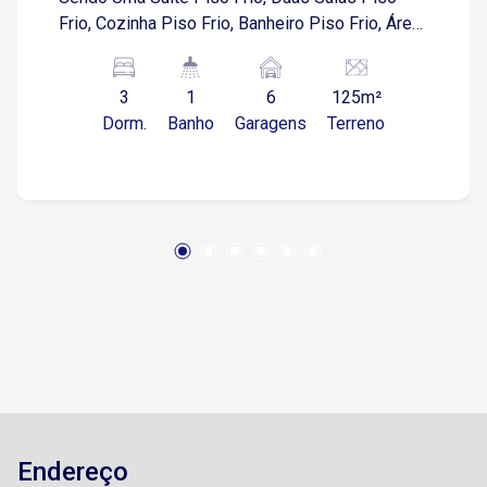
Frio, Cozinha Piso Frio, Banheiro Piso Frio, Área
De Serviço, Garagem Para Seis Carros Sendo
Duas Vagas Cobertas, Quintal Pequeno Piso
3
1
6
125m²
Cimento, Terraço C/ Churrasqueira. Salão
Dorm.
Banho
Garagens
Terreno
Comercial Com Depósito E Um Banheiro Com
200 M². Salão De Festas Fachada Boa. Imóvel
Usado. Laje. Topografia: Plana. Rua: Asfaltada.
Endereço