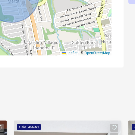
Leaflet
|
©
OpenStreetMap
Cód.
356951