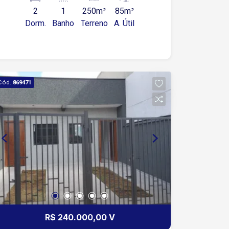
apartamento!!!
2
1
250m²
85m²
Dorm.
Banho
Terreno
A. Útil
Cód.
869471
R$ 240.000,00 V