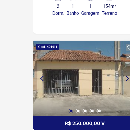
2
1
1
154m²
Dorm.
Banho
Garagem
Terreno
Cód.
494411
R$ 250.000,00 V