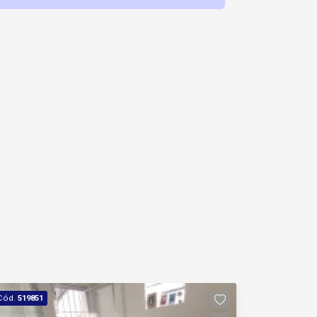
Cód.
519851