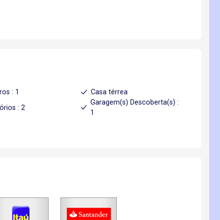
ros : 1
Casa térrea
Garagem(s) Descoberta(s) :
órios : 2
1