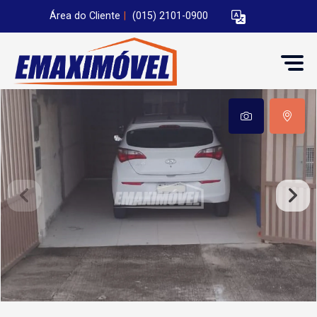
Área do Cliente
|
(015) 2101-0900