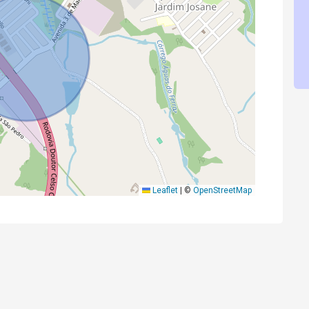
Leaflet
|
©
OpenStreetMap