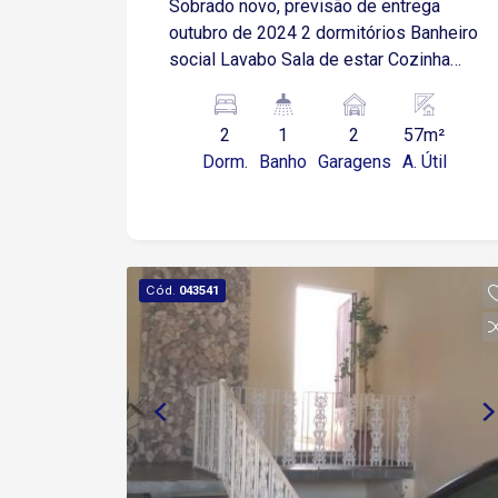
Sobrado novo, previsão de entrega
outubro de 2024 2 dormitórios Banheiro
social Lavabo Sala de estar Cozinha
Churrasqueira 2 vagas de garagem
descobertas
2
1
2
57m²
Dorm.
Banho
Garagens
A. Útil
Cód.
043541