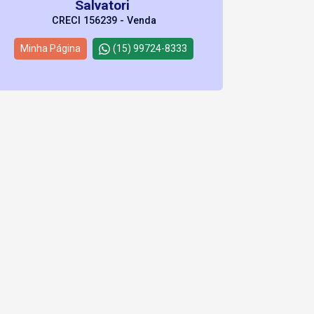
Salvatori
CRECI 156239 - Venda
Minha Página
(15) 99724-8333