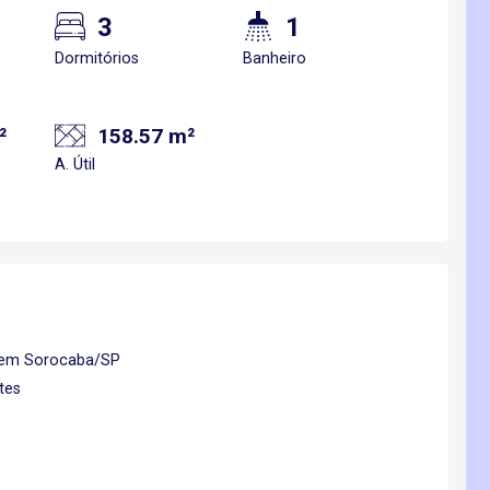
3
1
Dormitórios
Banheiro
²
158.57 m²
A. Útil
o, em Sorocaba/SP
tes