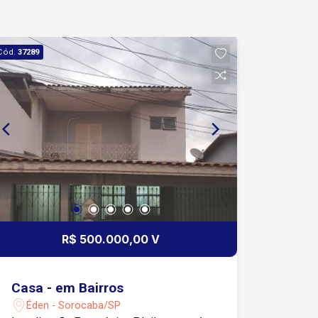
Cód.
37289
R$ 500.000,00 V
Casa - em Bairros
Éden - Sorocaba/SP