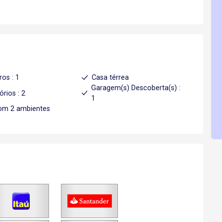
ros : 1
Casa térrea
Garagem(s) Descoberta(s) :
órios : 2
1
om 2 ambientes