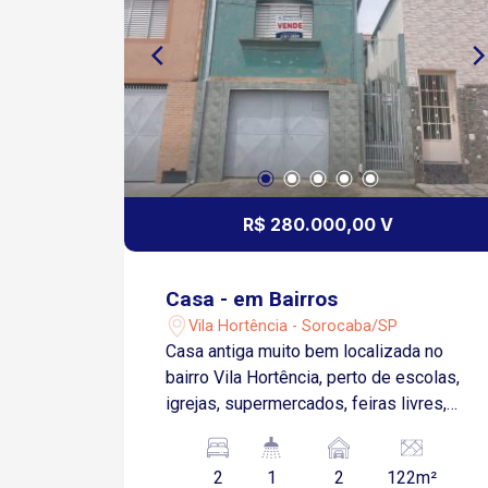
R$ 280.000,00 V
Casa - em Bairros
Vila Hortência - Sorocaba/SP
Casa antiga muito bem localizada no
bairro Vila Hortência, perto de escolas,
igrejas, supermercados, feiras livres,
Senac. Com 2 dormitórios, sala dois
ambiente copa e cozinha, banheiro
2
1
2
122m²
social, área de serviço e lavanderia