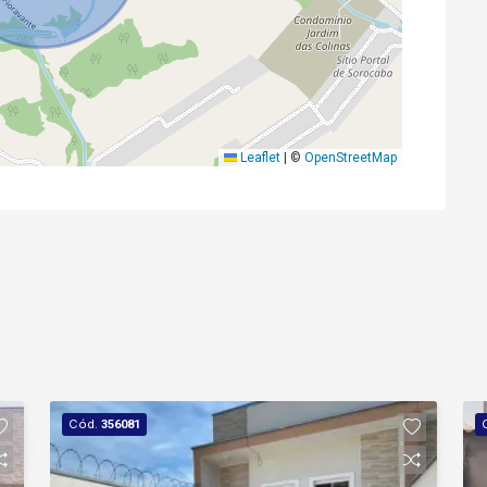
Leaflet
|
©
OpenStreetMap
Cód.
356081