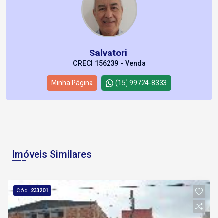
Salvatori
CRECI 156239 - Venda
Minha Página
(15) 99724-8333
Imóveis Similares
Cód.
233201