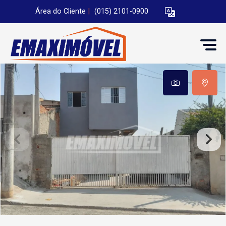
Área do Cliente
|
(015) 2101-0900