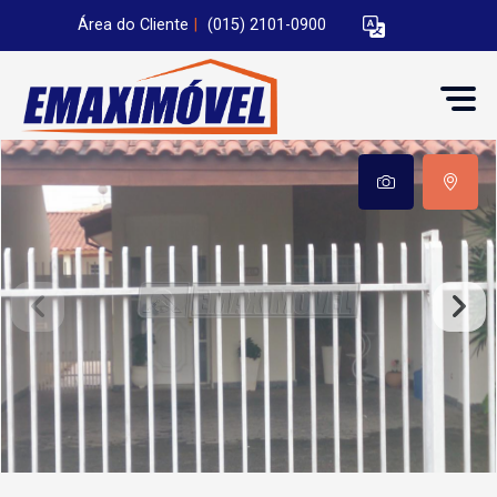
Área do Cliente
|
(015) 2101-0900