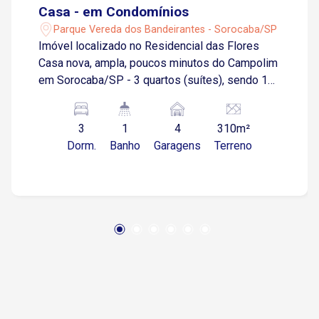
Casa - em Condomínios
Parque Vereda dos Bandeirantes - Sorocaba/SP
Imóvel localizado no Residencial das Flores
Casa nova, ampla, poucos minutos do Campolim
em Sorocaba/SP - 3 quartos (suítes), sendo 1
master com closet - cozinha e salas em
ambientes integrados - Área gourmet integrada
3
1
4
310m²
com a cozinha - Piscina com prainha molhada -
Dorm.
Banho
Garagens
Terreno
Banheiro externo exclusivo para piscina -
Preparação para energia fotovoltaica - Escritório
privativo com acesso direto pela garagem -
Garagem para 4 carros, com 2 vagas cobertas