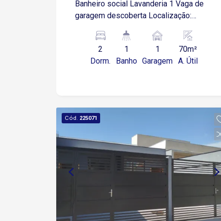
Banheiro social Lavanderia 1 Vaga de
garagem descoberta Localização:
Próximo a supermercados e serviços
em geral
2
1
1
70m²
Dorm.
Banho
Garagem
A. Útil
Cód.
225071