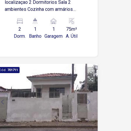
localizaçao 2 Dormitorios Sala 2
ambientes Cozinha com armários
Lavanderia Banheiro social Lavabo
Quintal No condominio possui:
2
1
1
75m²
Churrasqueira Piscina
Dorm.
Banho
Garagem
A. Útil
Cód.
701711