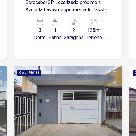
Sorocaba/SP Localizado próximo a
Avenida Itavuvu, supermercado Tauste
e Assaí Atacadista. Fácil acesso ao
Shopping Cidade, Havan e região
3
1
2
125m²
central. 3 suítes Sala de estar Sala de
Dorm.
Banho
Garagens
Terreno
jantar Cozinha com armários, pia e
gabinete 1 banheiro social com box
blindex Área de serviço com armários
Área gourmet com churrasqueira
Garagem coberta para 2 carros
Cód.
786161