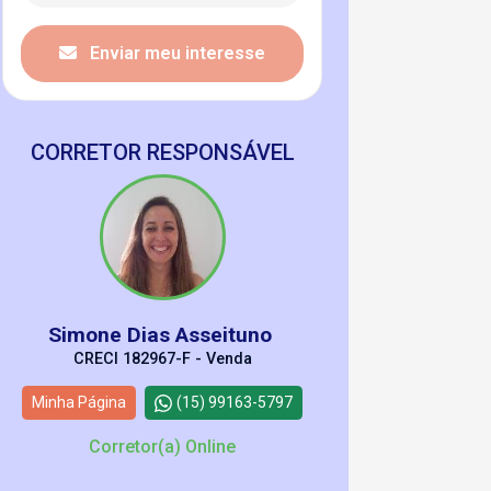
Enviar meu interesse
CORRETOR RESPONSÁVEL
Simone Dias Asseituno
CRECI 182967-F - Venda
Minha Página
(15) 99163-5797
Corretor(a) Online