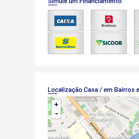
Simule um Financiamento
Localização Casa / em Bairros
+
−