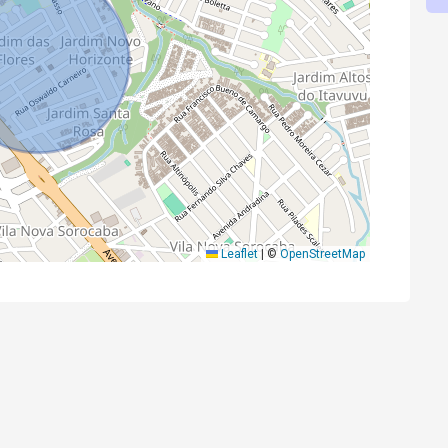
Leaflet
|
©
OpenStreetMap