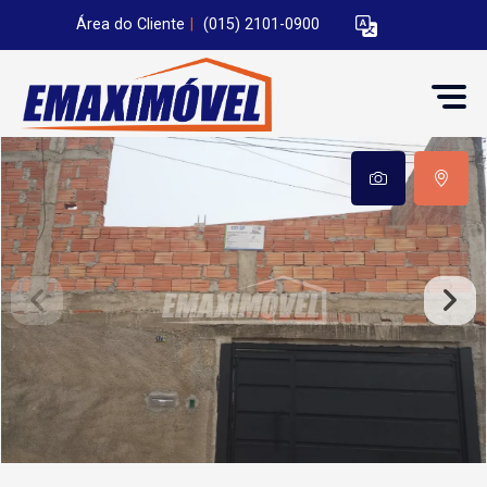
Área do Cliente
|
(015) 2101-0900