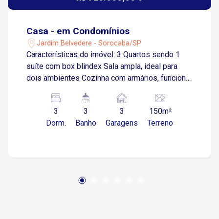
Casa - em Condomínios
Jardim Belvedere - Sorocaba/SP
Características do imóvel: 3 Quartos sendo 1
suíte com box blindex Sala ampla, ideal para
dois ambientes Cozinha com armários, funcional
e organizada 3 banheiros ao total, oferecendo
praticidade para o dia a dia Quintal com área
3
3
3
150m²
gourmet e churrasqueira privativa, perfeito para
Dorm.
Banho
Garagens
Terreno
lazer e confraternização Infraestrutura do
condomínio: Piscina adulto e infantil Área de
lazer completa para toda a família Portaria e
serviços gerais, oferecendo segurança e
comodidade Este imóvel está localizado em
uma área privilegiada, com fácil acesso à
Rodovia Raposo Tavares e Avenida Armando
Pannunzio, próximo a comércios essenciais
como supermercados, farmácias e restaurantes.