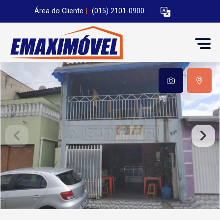
Área do Cliente
|
(015) 2101-0900