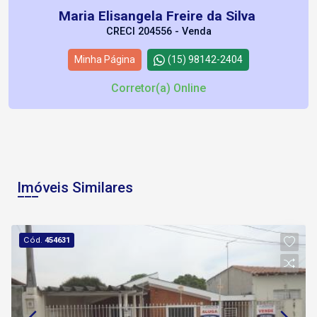
Maria Elisangela Freire da Silva
CRECI 204556 - Venda
Minha Página
(15) 98142-2404
Corretor(a) Online
Imóveis Similares
Cód.
454631