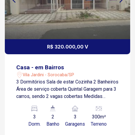
R$ 320.000,00 V
Casa - em Bairros
Vila Jardini - Sorocaba/SP
3 Dormitórios Sala de estar Cozinha 2 Banheiros
Área de serviço coberta Quintal Garagem para 3
carros, sendo 2 vagas cobertas Medidas
aproximadas Dormitório I - 2,46 x 3,87
Dormitório II - 3,03 x 3,06 Dormitório III - 3,41 x
3
2
3
300m²
2,92 Sala - 3,02 x 3,44 Cozinha - 2,74 x 4,63
Dorm.
Banho
Garagens
Terreno
Banheiro I - 2,96 x 1,56 Banheiro II - 1,11 x 1,56
Área de serviço - 3,39 x 2,98 Quintal - 10,12 x