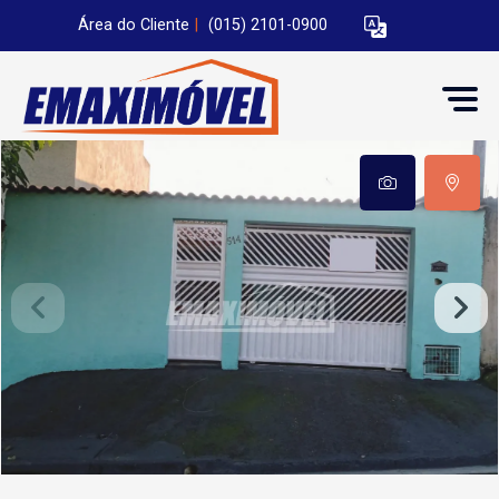
Área do Cliente
|
(015) 2101-0900