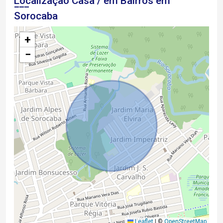
Localização Casa / em Bairros em
Sorocaba
+
−
Leaflet
|
©
OpenStreetMap