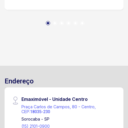
13,70 Garagem - 8,81 x 2,12 +3,05 x 4,70 Obs:
Imóvel para demolição
Endereço
Emaximóvel - Unidade Centro
Praça Carlos de Campos, 80 - Centro,
CEP:
18035-230
Sorocaba - SP
(15) 2101-0900