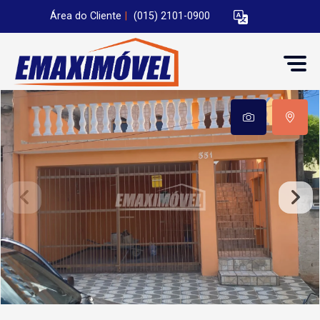
Área do Cliente
|
(015) 2101-0900