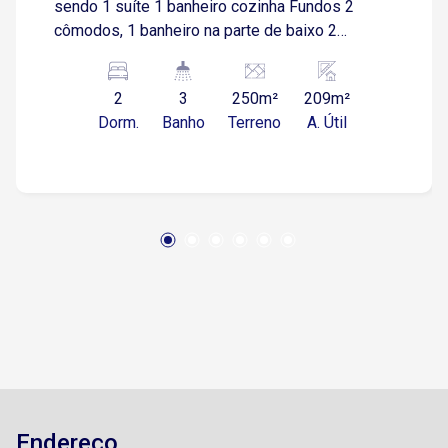
sendo 1 suíte 1 banheiro cozinha Fundos 2
cômodos, 1 banheiro na parte de baixo 2
cômodos , 1 banheiro na parte de cima Casa
precisa de melhorias casa antiga
2
3
250m²
209m²
Dorm.
Banho
Terreno
A. Útil
Endereço