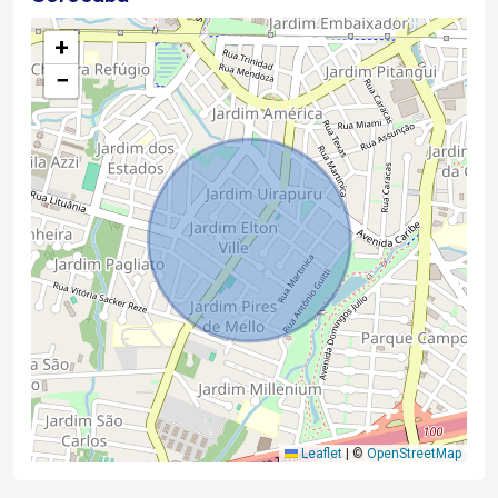
+
−
Leaflet
|
©
OpenStreetMap