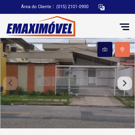
Área do Cliente
|
(015) 2101-0900