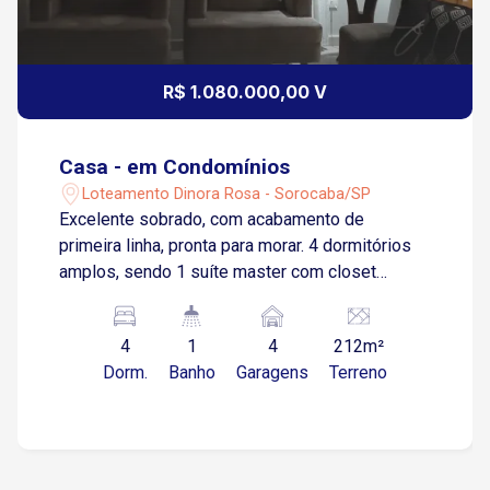
R$ 1.080.000,00 V
Casa - em Condomínios
Loteamento Dinora Rosa - Sorocaba/SP
Excelente sobrado, com acabamento de
primeira linha, pronta para morar. 4 dormitórios
amplos, sendo 1 suíte master com closet
Sacadas Banheiro social e lavabo Escritório Sala
de estar Sala de jantar Cozinha planejada com
4
1
4
212m²
despensa Espaço gourmet Lavanderia Corredor
Dorm.
Banho
Garagens
Terreno
lateral Quartinho de depósito 4 vagas de
garagem, sendo 2 cobertas Aquecimento solar
Torneiras com opção de água quente e fria