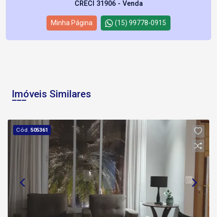
CRECI 31906 - Venda
Minha Página
(15) 99778-0915
Imóveis Similares
Cód.
505361