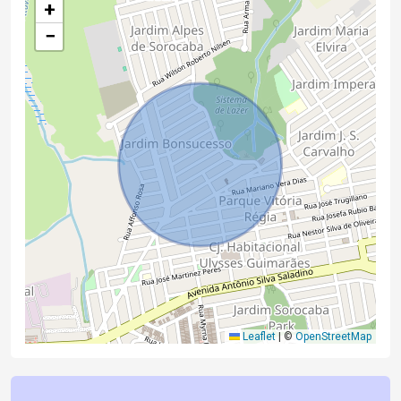
+
−
Leaflet
|
©
OpenStreetMap