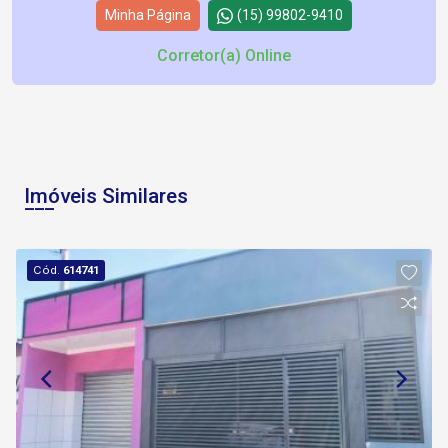
Minha Página
(15) 99802-9410
Corretor(a) Online
Imóveis Similares
Cód.
614741