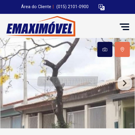
Área do Cliente
|
(015) 2101-0900