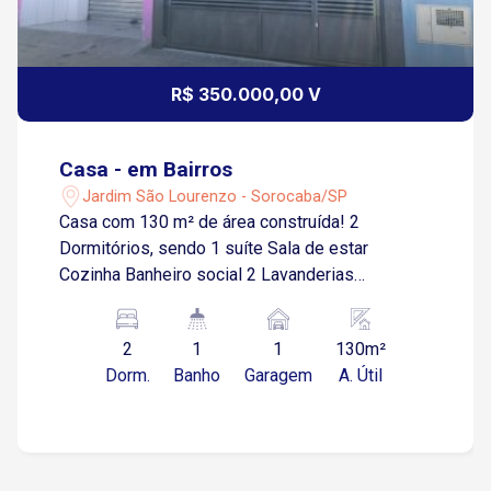
R$ 350.000,00 V
Casa - em Bairros
Jardim São Lourenzo - Sorocaba/SP
Casa com 130 m² de área construída! 2
Dormitórios, sendo 1 suíte Sala de estar
Cozinha Banheiro social 2 Lavanderias
Churrasqueira 1 Vaga de garagem descoberta *
O imóvel possui um salão (28 m²) comercial
2
1
1
130m²
com lavabo! Aceita proposta!
Dorm.
Banho
Garagem
A. Útil