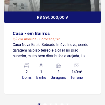
R$ 591.000,00 V
Casa - em Bairros
Vila Almeida - Sorocaba/SP
Casa Nova Estilo Sobrado Imóvel novo, sendo
garagem na piso térreo e a casa no piso
superior, muito bem distribuída e arejada, luz
natural em todos os cômodos, torre para caixa
dagua com espaço para aquecedor solar, rede
2
1
2
140m²
de água fria e quente nos banheiros e na
Dorm.
Banho
Garagens
Terreno
cozinha, com torneiras monocomando Docol,
preparação para ar condicionado na sala e na
suíte. A casa possuí garagem coberta com
portão automatizado para 02 carros e 02 motos,
subindo a escada temos uma sala com 02