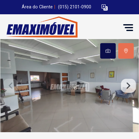
Área do Cliente
|
(015) 2101-0900