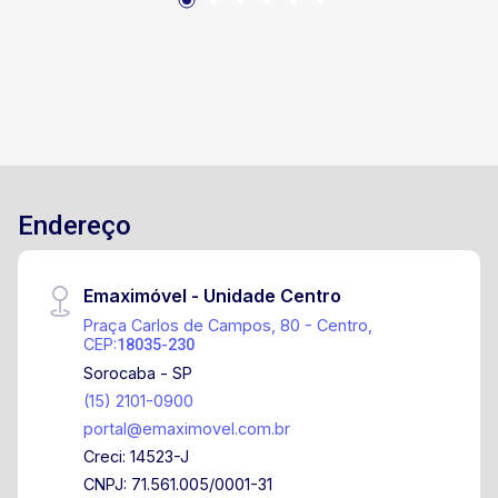
ambientes e sacada, integrada com a cozinha,
01 lavanderia coberta ao lado da cozinha e com
acesso ao quintal, 02 Wcs, 02 quartos sendo 01
suíte com área de luz privativa, toda em um
único pavimento e com muita segurança.1
Endereço
Emaximóvel - Unidade Centro
Praça Carlos de Campos, 80 - Centro,
CEP:
18035-230
Sorocaba - SP
(15) 2101-0900
portal@emaximovel.com.br
Creci: 14523-J
CNPJ: 71.561.005/0001-31