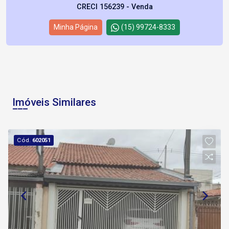
CRECI 156239 - Venda
Minha Página
(15) 99724-8333
Imóveis Similares
Cód.
602051