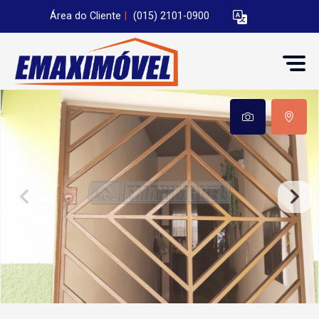
Área do Cliente
|
(015) 2101-0900