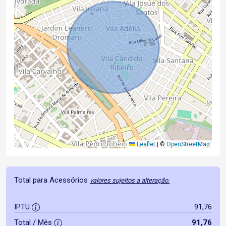
Leaflet
|
©
OpenStreetMap
Total para Acessórios
valores sujeitos a alteração.
IPTU
91,76
Total / Mês
91,76