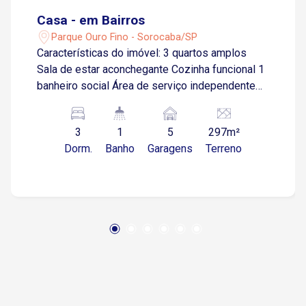
Casa - em Bairros
Parque Ouro Fino - Sorocaba/SP
Características do imóvel: 3 quartos amplos
Sala de estar aconchegante Cozinha funcional 1
banheiro social Área de serviço independente
Garagem: 5 vagas no total 2 cobertas 3
descobertas Localização privilegiada: Fácil
3
1
5
297m²
acesso às principais vias da região, como:
Dorm.
Banho
Garagens
Terreno
Avenida Elias Maluf Avenida Santa Cruz Avenida
João Frate Neto Próximo ao Supermercado
Santo, Academia Panobianco e diversos
comércios locais Ideal para quem busca
conforto, espaço e praticidade no dia a dia.
Agende agora mesmo sua visita, e encante-se
com esse imóvel.