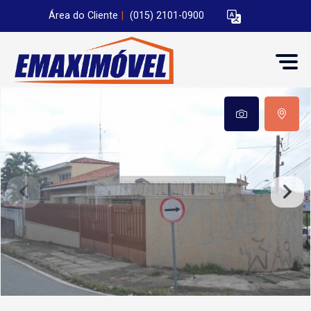
Área do Cliente
|
(015) 2101-0900