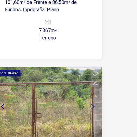
101,60m² de Frente e 86,50m² de
Fundos Topografia: Plano
7.367m²
Terreno
Cód.
842861