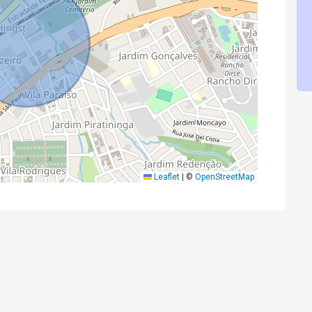
Leaflet
|
©
OpenStreetMap