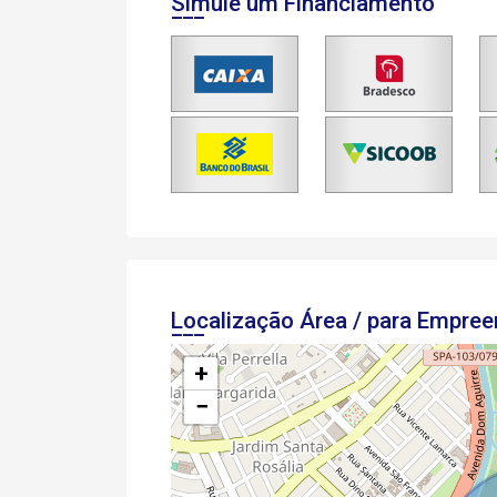
Simule um Financiamento
Localização Área / para Empre
+
−