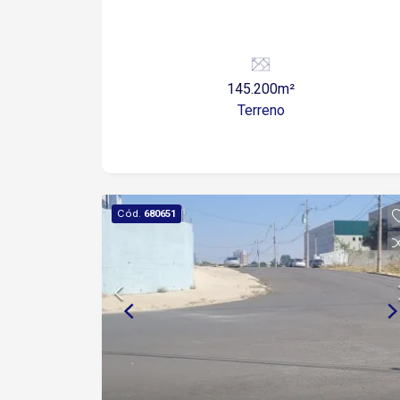
145.200m²
Terreno
Cód.
680651