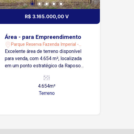
R$ 3.165.000,00 V
Área - para Empreendimento
Parque Reserva Fazenda Imperial -
Sorocaba/SP
Excelente área de terreno disponível
para venda, com 4.654 m², localizada
em um ponto estratégico da Raposo
Tavares, em frente ao renomado
condomínio Saint Patrick. Este terreno
4.654m²
possui grande potencial para diversos
Terreno
tipos de empreendimentos, como
condomínios residenciais,
empreendimentos comerciais, entre
outros. Com uma localização
privilegiada e fácil acesso à rodovia
Raposo Tavares, o local proporciona