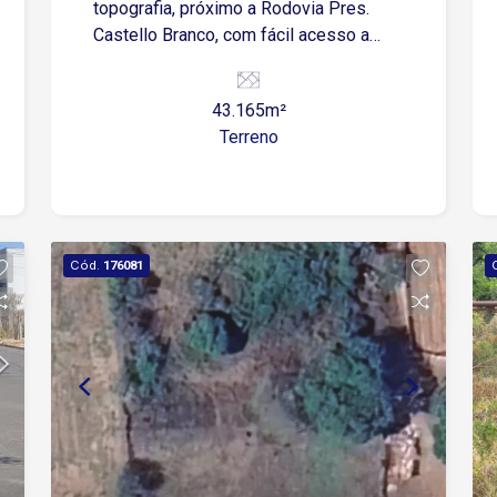
topografia, próximo a Rodovia Pres.
Castello Branco, com fácil acesso a
Avenida Itavuvu, UPA Sorocaba Bairro
Éden, comércios, supermercados e ao
43.165m²
centro de Sorocaba.
Terreno
Cód.
176081