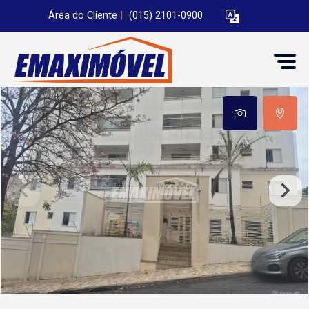
Área do Cliente
|
(015) 2101-0900