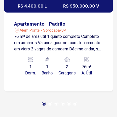
R$ 4.400,00 L
R$ 950.000,00 V
Apartamento - Padrão
Além Ponte - Sorocaba/SP
76 m² de área útil 1 quarto completo Completo
em armários Varanda gourmet com fechamento
em vidro 2 vagas de garagem Décimo andar, sol
da manhã Localização: Em frente à Prefeitura
Fácil acesso à Avenida Dom Aguirre e Rodovia
1
1
2
76m²
Castelo Branco Condomínio Completo: Portaria
Dorm.
Banho
Garagens
A. Útil
24h Coworking Salão de Festas Espaço Beleza
Quiosque Gourmet Quadra Poliesportiva e de
Squash Academia Brinquedoteca Entre em
contato e agende sua visita!