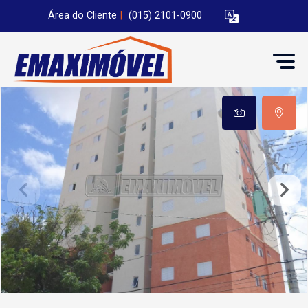
Área do Cliente
|
(015) 2101-0900