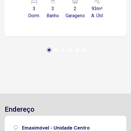
rede de fast food variadas, restaurantes e
3
3
2
93m²
bancos. 3 Dormitórios, sendo 1 suíte com
Dorm.
Banho
Garagens
A. Útil
sacada Sala 2 ambientes com sacada Cozinha
com modulados e exaustor Banheiros com box
blindex , gabinete e chuveiros Área de serviço
Garagem para 2 carros cobertas n° 16 1° Andar
Imóvel todo em piso porcelanato Condomínio
oferece: Portaria 24 hrs ***
Endereço
Emaximóvel - Unidade Centro