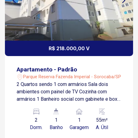
R$ 218.000,00 V
Apartamento - Padrão
Parque Reserva Fazenda Imperial - Sorocaba/SP
2 Quartos sendo 1 com armários Sala dois
ambientes com painel de TV Cozinha com
armários 1 Banheiro social com gabinete e box
Área de serviço com armários 2 Vagas de
garagens sendo 1 coberta Condomínio Oferece:
2
1
1
55m²
Área gourmet Churrasqueira Jardim Piscina
Dorm.
Banho
Garagem
A. Útil
Playground Salão de festa Mercadinho