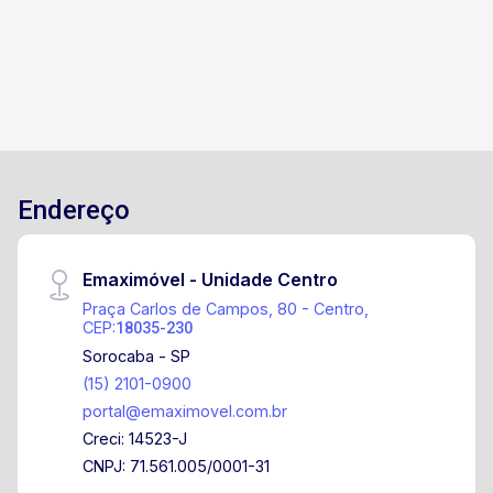
cidade Condomínio JJR Campolim II com
portaria e sistema de segurança oferecendo
tranquilidade e conforto aos moradores Agende
já sua visita!
Endereço
Emaximóvel - Unidade Centro
Praça Carlos de Campos, 80 - Centro,
CEP:
18035-230
Sorocaba - SP
(15) 2101-0900
portal@emaximovel.com.br
Creci: 14523-J
CNPJ: 71.561.005/0001-31