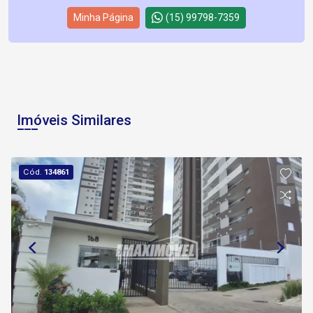
Minha Página
(15) 99798-7359
Imóveis Similares
Cód.
134861