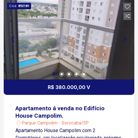
todos os condôminos, 02 elevadores, salão de
Cód.
892181
festa e uma excelente garagem coberta.
R$ 380.000,00 V
Apartamento á venda no Edifício
House Campolim.
Parque Campolim - Sorocaba/SP
Apartamento House Campolim com 2
Dormitórios, em localização privilegiada, próximo