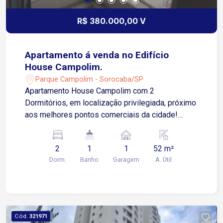
R$ 380.000,00 V
Apartamento á venda no Edifício
House Campolim.
Parque Campolim - Sorocaba/SP
Apartamento House Campolim com 2
Dormitórios, em localização privilegiada, próximo
aos melhores pontos comerciais da cidade!
Diferenciais do imóvel: apartamento novo e bem
iluminado, salas e cozinha com excelente
2
1
1
52 m²
infraestrutura, 2 dormitórios, sala com varanda,
Dorm.
Banho
Garagem
A. Útil
cozinha, banheiro e garagem, todos os ambientes
dos apartamentos do Edifício House Campolim
são amplos. O Edifício House Campolim ainda
conta com: portaria 24 horas para a segurança de
todos os condôminos, 02 elevadores, salão de
Cód.
321971
festa e uma excelente garagem coberta.