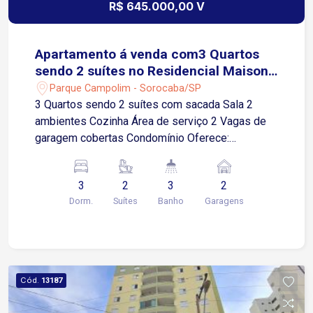
R$ 645.000,00 V
Apartamento á venda com3 Quartos
sendo 2 suítes no Residencial Maison
Visconde no Campolim em Sorocaba-
Parque Campolim - Sorocaba/SP
SP
3 Quartos sendo 2 suítes com sacada Sala 2
ambientes Cozinha Área de serviço 2 Vagas de
garagem cobertas Condomínio Oferece:
Academia Área gourmet Brinquedoteca
Churrasqueira Piscina Playground Quadra.de
3
2
3
2
Areia Quadra Poliesportiva Salão de festas Salão
Dorm.
Suítes
Banho
Garagens
de Jogos
Cód.
13187