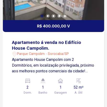
R$ 400.000,00 V
Apartamento á venda no Edifício
House Campolim.
Parque Campolim - Sorocaba/SP
Apartamento House Campolim com 2
Dormitórios, em localização privilegiada, próximo
aos melhores pontos comerciais da cidade!
Diferenciais do imóvel: apartamento novo e bem
iluminado, salas e cozinha com excelente
2
1
1
52 m²
infraestrutura, 2 dormitórios, sala com varanda,
Dorm.
Banho
Garagem
A. Útil
cozinha, banheiro e garagem, todos os ambientes
dos apartamentos do Edifício House Campolim
são amplos. O Edifício House Campolim ainda