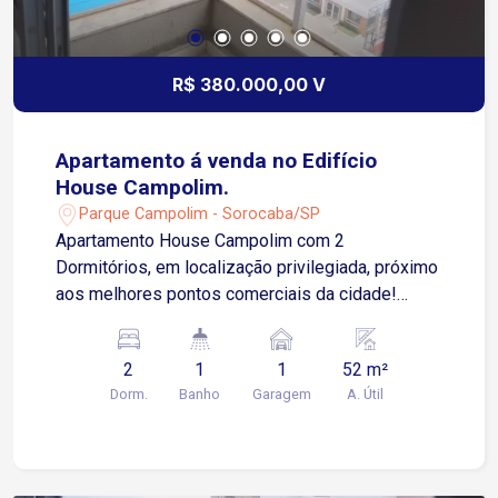
R$ 380.000,00 V
Apartamento á venda no Edifício
House Campolim.
Parque Campolim - Sorocaba/SP
Apartamento House Campolim com 2
Dormitórios, em localização privilegiada, próximo
aos melhores pontos comerciais da cidade!
Diferenciais do imóvel: apartamento novo e bem
iluminado, salas e cozinha com excelente
2
1
1
52 m²
infraestrutura, 2 dormitórios, sala com varanda,
Dorm.
Banho
Garagem
A. Útil
cozinha, banheiro e garagem, todos os ambientes
dos apartamentos do Edifício House Campolim
são amplos. O Edifício House Campolim ainda
conta com: portaria 24 horas para a segurança de