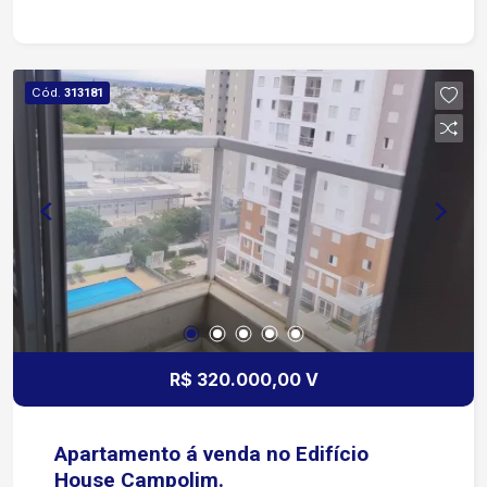
dos apartamentos do Edifício House Campolim
são amplos. O Edifício House Campolim ainda
conta com: portaria 24 horas para a segurança de
todos os condôminos, 02 elevadores, salão de
Cód.
313181
festa e uma excelente garagem coberta.
R$ 320.000,00 V
Apartamento á venda no Edifício
House Campolim.