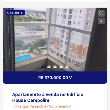
conta com: portaria 24 horas para a segurança de
todos os condôminos, 02 elevadores, salão de
Cód.
403181
festa e uma excelente garagem coberta.
R$ 370.000,00 V
Apartamento á venda no Edifício
House Campolim.
Parque Campolim - Sorocaba/SP