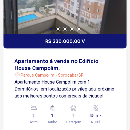
R$ 330.000,00 V
Apartamento á venda no Edifício
House Campolim.
Parque Campolim - Sorocaba/SP
Apartamento House Campolim com 1
Dormitórios, em localização privilegiada, próximo
aos melhores pontos comerciais da cidade!
Diferenciais do imóvel: apartamento novo e bem
iluminado, salas e cozinha com excelente
1
1
1
45 m²
infraestrutura, 2 dormitórios, sala com varanda,
Dorm.
Banho
Garagem
A. Útil
cozinha, banheiro e garagem, todos os ambientes