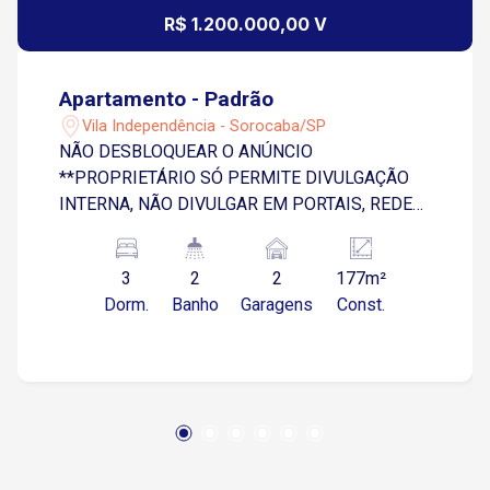
R$ 1.200.000,00 V
Apartamento - Padrão
Vila Independência - Sorocaba/SP
NÃO DESBLOQUEAR O ANÚNCIO
**PROPRIETÁRIO SÓ PERMITE DIVULGAÇÃO
INTERNA, NÃO DIVULGAR EM PORTAIS, REDES
SOCIAIS E AFINS...** Se você busca um lar
sofisticado, moderno e pronto para morar, este é
3
2
2
177m²
o apartamento ideal para você. Localização
Dorm.
Banho
Garagens
Const.
privilegiada, próximo às melhores
conveniências, restaurantes e vias de acesso. 3
dormitórios (sendo 1 suíte) 123m² de área útil |
177m² de área total 2 vagas de garagem
amplas, cabendo até 3 veículos ou moto
Totalmente mobiliado e modulado - pronto para
morar! Equipado com: Adega climatizada