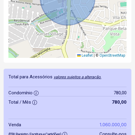
Leaflet
|
©
OpenStreetMap
Total para Acessórios
valores sujeitos a alteração.
Condomínio
780,00
Total / Mês
780,00
1.060.000,00
Venda
Consulte-nos
(ITBI, Registro, Escritura e Certidões)