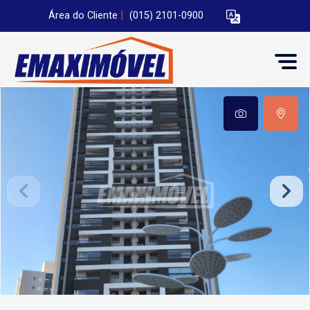
Área do Cliente
|
(015) 2101-0900