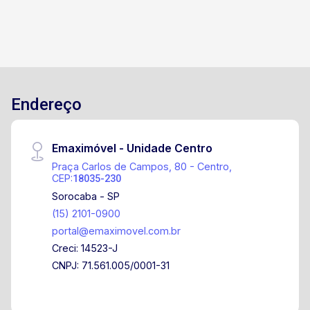
Geladeira, forno, micro-ondas e máquina de lavar
louça Máquina de lavar roupa Televisores e
home theater Escritório completo para home
office Todos os ambientes com ar-condicionado
Lavabo + banheiro social Móveis planejados em
todos os cômodos Ambientes amplos,
Endereço
iluminados e com acabamento impecável Um
verdadeiro refúgio de conforto e sofisticação no
coração da cidade. Agende sua visita e venha se
Emaximóvel - Unidade Centro
encantar com cada detalhe deste apartamento
Praça Carlos de Campos, 80 - Centro,
incrível!
CEP:
18035-230
Sorocaba - SP
(15) 2101-0900
portal@emaximovel.com.br
Creci: 14523-J
CNPJ: 71.561.005/0001-31