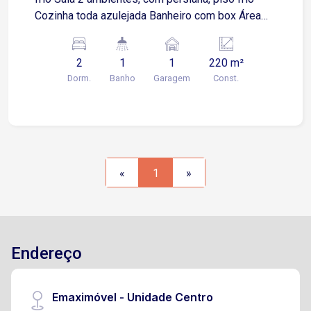
Cozinha toda azulejada Banheiro com box Área
de serviço 1 vaga de garagem subterrânea
2
1
1
220 m²
Dorm.
Banho
Garagem
Const.
«
1
»
Endereço
Emaximóvel - Unidade Centro