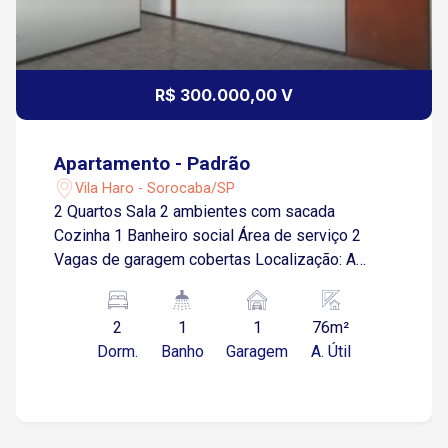
R$ 300.000,00 V
Apartamento - Padrão
Vila Haro - Sorocaba/SP
2 Quartos Sala 2 ambientes com sacada
Cozinha 1 Banheiro social Área de serviço 2
Vagas de garagem cobertas Localização: A
poucos metros da Avenida São Paulo Apenas 8
minutos do Supermercado Confiança Próximo a
2
1
1
76m²
escolas, farmácias e diversos comércios locais
Dorm.
Banho
Garagem
A. Útil