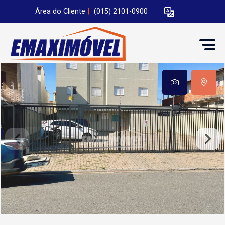
Área do Cliente
|
(015) 2101-0900