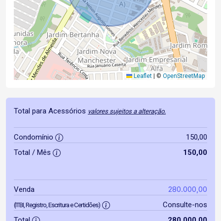
Leaflet
|
©
OpenStreetMap
Total para Acessórios
valores sujeitos a alteração.
Condomínio
150,00
Total / Mês
150,00
280.000,00
Venda
Consulte-nos
(ITBI, Registro, Escritura e Certidões)
Total
280.000,00