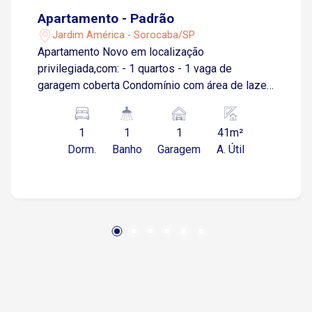
Apartamento - Padrão
Jardim América - Sorocaba/SP
Apartamento Novo em localização
privilegiada,com: - 1 quartos - 1 vaga de
garagem coberta Condomínio com área de lazer
completa: piscina, salão de festas, salão de
jogos, academia, petshop e etc...
1
1
1
41m²
Dorm.
Banho
Garagem
A. Útil