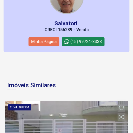
Salvatori
CRECI 156239 - Venda
Minha Página
(15) 99724-8333
Imóveis Similares
Cód.
088751