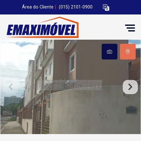
Área do Cliente
|
(015) 2101-0900