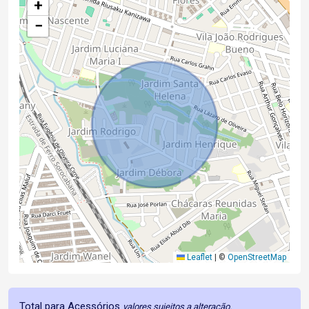
+
−
Leaflet
|
©
OpenStreetMap
Total para Acessórios
valores sujeitos a alteração.